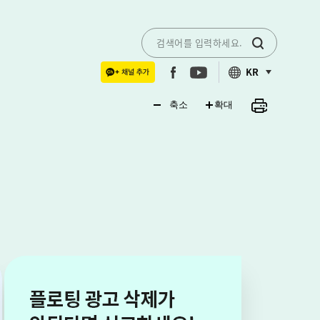
KR
축소
확대